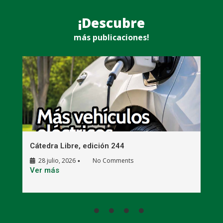
¡Descubre
más publicaciones!
Cátedra Libre, edición 244
C
28 julio, 2026
No Comments
•
E
Ver más
V