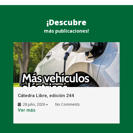
¡Descubre
más publicaciones!
Cátedra Libre, edición 244
C
28 julio, 2026
No Comments
•
E
Ver más
V