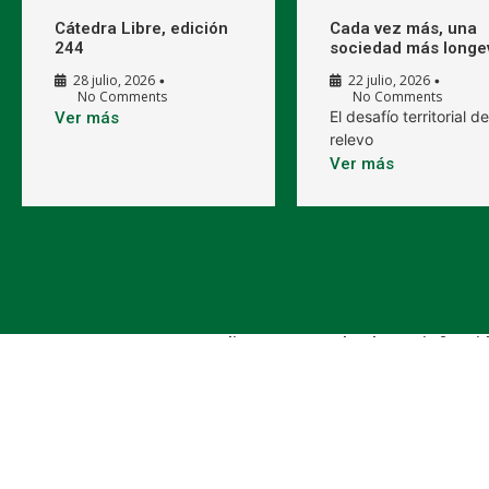
Cátedra Libre, edición
Cada vez más, una
244
sociedad más longe
28 julio, 2026
22 julio, 2026
•
•
No Comments
No Comments
El desafío territorial de
Ver más
relevo
Ver más
Indique su grado de satisfacció