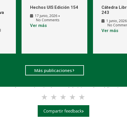
Hechos UIS Edición 154
Cátedra Libr
va
243
17 junio, 2026
•
No Comments
1 junio, 2026
No Commen
Ver más
l
Ver más
Más publicaciones
n con la experiencia de uso del sitio web Publicacione