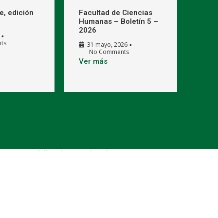
e, edición
Facultad de Ciencias
Humanas – Boletín 5 –
2026
•
ts
31 mayo, 2026
•
No Comments
Ver más
s UIS (publicaciones.uis.edu.co)