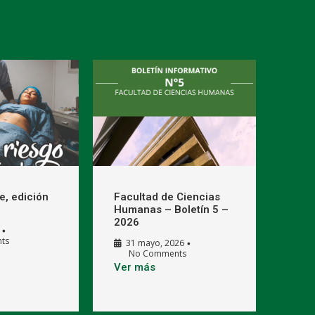
e, edición
Facultad de Ciencias
Humanas – Boletín 5 –
2026
•
ts
31 mayo, 2026
•
No Comments
Ver más