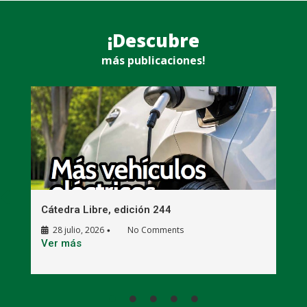
¡Descubre
más publicaciones!
Cátedra Libre, edición 244
C
28 julio, 2026
No Comments
•
E
Ver más
V