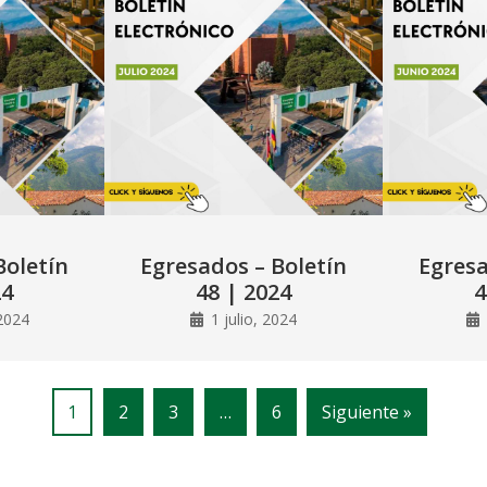
Boletín
Egresados – Boletín
Egresa
24
48 | 2024
4
2024
1 julio, 2024
1
2
3
…
6
Siguiente »