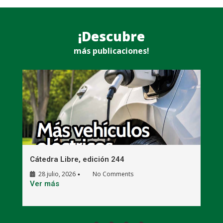
¡Descubre
más publicaciones!
Cátedra Libre, edición 244
C
28 julio, 2026
No Comments
•
E
Ver más
V