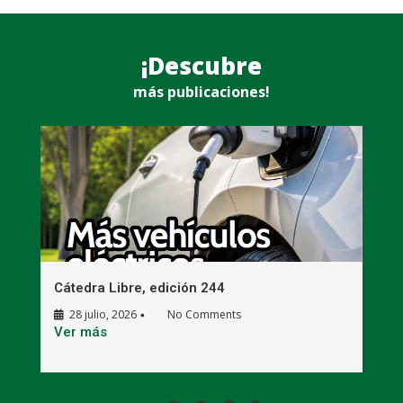
¡Descubre
más publicaciones!
Cátedra Libre, edición 244
C
28 julio, 2026
No Comments
•
E
Ver más
V