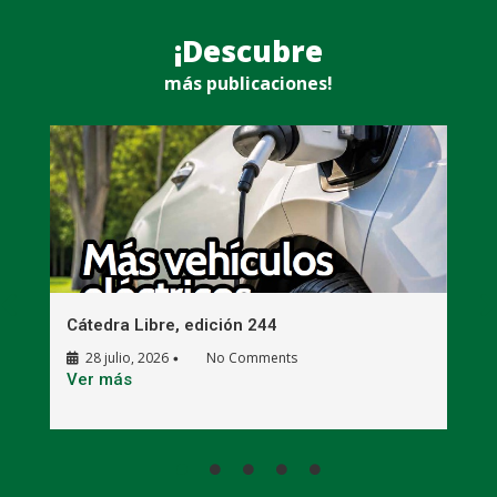
¡Descubre
más publicaciones!
Cátedra Libre, edición 244
C
28 julio, 2026
No Comments
•
E
Ver más
V